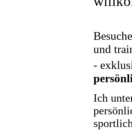
willk
Besuche
und trai
- exklu
persönl
Ich unte
persönli
sportlic