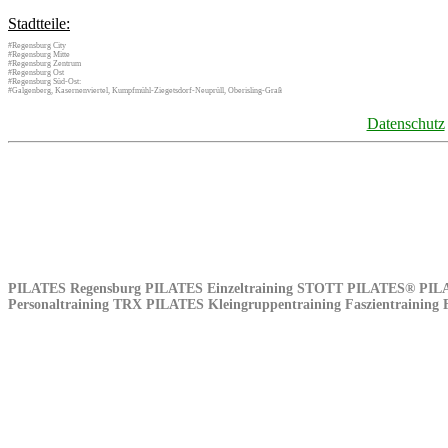
Stadtteile:
#Regensburg City
#Regensburg Mitte
#Regensburg Zentrum
#Regensburg Ost
#Regensburg Süd-Ost:
#Galgenberg, Kasernenviertel, Kumpfmühl-Ziegetsdorf-Neuprüll, Oberisling-Graß
Datenschutz
„
Beweg’ Dich!
” mit
Cornelia Hein
Straße 18
,
93053
Regensburg
,
Deut
+49 941 46 18 10 37
[WhatsApp:
PILATES Regensburg PILATES Einzeltraining STOTT PILATES® PILATE
Personaltraining TRX PILATES Kleingruppentraining Faszientraining 