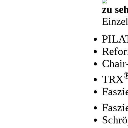
zu se
Einzel
PILA
Refo
Chair
TRX
Faszi
Faszi
Schrö